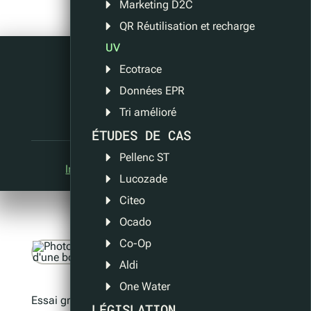
Marketing D2C
QR Réutilisation et recharge
UV
Ecotrace
Article précédent
Données EPR
Article suivant
Tri amélioré
ÉTUDES DE CAS
Pellenc ST
Informations
, 
Actualités
Techno QR
Lucozade
Citeo
Ocado
Co-Op
Aldi
One Water
Essai gratuit de 6 mois pour les petites marques
LÉGISLATION