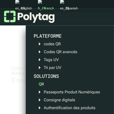
English
French
Spanish
PLATEFORME
codes QR
Codes QR avancés
Tags UV
Tri par UV
ESSAI GRATUIT DE 6 MOIS POUR LES PETITES
MARQUES
SOLUTIONS
8 novembre 2023
QR
Passeports Produit Numériques
Consigne digitale
Authentification des produits