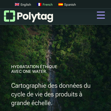
English
French
Spanish
codes QR
Codes QR avancés
Tags UV
Tri par UV
HYDRATATION ÉTHIQUE
AVEC ONE WATER.
QR
Cartographie des données du
Passeports Produit Numériques
cycle de vie des produits à
Consigne digitale
grande échelle.
Authentification des produits