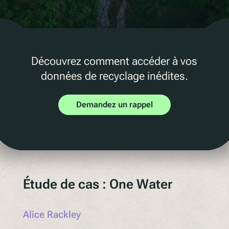
Marketing D2C
QR Réutilisation et recharge
UV
Ecotrace
Découvrez comment accéder à vos
Données EPR
données de recyclage inédites.
Tri amélioré
Demandez un rappel
Pellenc ST
Lucozade
Citeo
Ocado
Co-Op
Étude de cas : One Water
Aldi
One Water
Alice Rackley