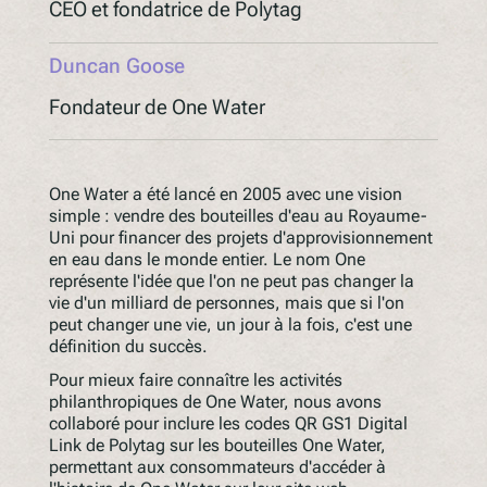
CEO et fondatrice de Polytag
Comprenez la législation à venir
Duncan Goose
PPWR
SB54
Fondateur de One Water
la REP
ESPR
One Water a été lancé en 2005 avec une vision
simple : vendre des bouteilles d'eau au Royaume-
Uni pour financer des projets d'approvisionnement
Contactez notre
en eau dans le monde entier. Le nom One
Rencontrez l'équipe
représente l'idée que l'on ne peut pas changer la
vie d'un milliard de personnes, mais que si l'on
Partenaires
peut changer une vie, un jour à la fois, c'est une
Prix
définition du succès.
QR Squared par Polytag
Pour mieux faire connaître les activités
philanthropiques de One Water, nous avons
collaboré pour inclure les codes QR GS1 Digital
Link de Polytag sur les bouteilles One Water,
permettant aux consommateurs d'accéder à