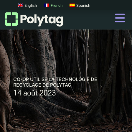
English
French
Spanish
codes QR
Codes QR avancés
Tags UV
Tri par UV
CO-OP UTILISE LA TECHNOLOGIE DE
RECYCLAGE DE POLYTAG
14 août 2023
QR
Passeports Produit Numériques
Consigne digitale
Authentification des produits