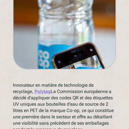
Comprenez la législation à venir
PPWR
SB54
la REP
ESPR
Contactez notre
Rencontrez l'équipe
Partenaires
Innovateur en matière de technologie de
Prix
recyclage,
Polytag
La Commission européenne a
décidé d'appliquer des codes QR et des étiquettes
QR Squared par Polytag
UV uniques aux bouteilles d'eau de source de 2
litres en PET de la marque Co-op, ce qui constitue
une première dans le secteur et offre au détaillant
une visibilité sans précédent de ses emballages