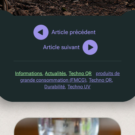
Marketing D2C
QR Réutilisation et recharge
UV
Ecotrace
Article précédent
Données EPR
Article suivant
Tri amélioré
Pellenc ST
Informations
, 
Actualités
, 
Techno QR
produits de
Lucozade
grande consommation (FMCG)
, 
Techno QR
, 
Durabilité
, 
Techno UV
Citeo
Ocado
Co-Op
Aldi
One Water