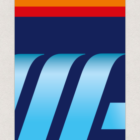
Comprenez la législation à venir
PPWR
SB54
la REP
ESPR
Contactez notre
Rencontrez l'équipe
Partenaires
Prix
QR Squared par Polytag