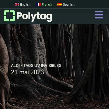
English
French
Spanish
codes QR
Codes QR avancés
Tags UV
Tri par UV
ALDI - TAGS UV INVISIBLES
21 mai 2023
QR
Passeports Produit Numériques
Consigne digitale
Authentification des produits