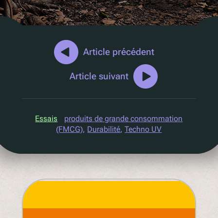
Marketing D2C
QR Réutilisation et recharge
UV
Ecotrace
Article précédent
Données EPR
Article suivant
Tri amélioré
Pellenc ST
Essais
produits de grande consommation
Lucozade
(FMCG)
, 
Durabilité
, 
Techno UV
Citeo
Ocado
Co-Op
Aldi
One Water