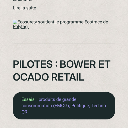
Lire la suite
PILOTES : BOWER ET
OCADO RETAIL
Essais
produits de grande
consommation (FMCG)
, 
Politique
, 
Techno
QR