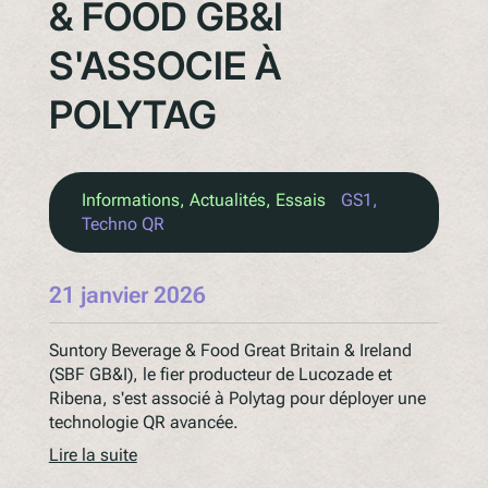
& FOOD GB&I
S'ASSOCIE À
POLYTAG
Informations
, 
Actualités
, 
Essais
GS1
, 
Techno QR
21 janvier 2026
Suntory Beverage & Food Great Britain & Ireland
(SBF GB&I), le fier producteur de Lucozade et
Ribena, s'est associé à Polytag pour déployer une
technologie QR avancée.
Lire la suite