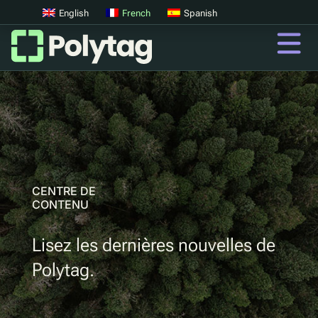
English
French
Spanish
codes QR
Codes QR avancés
Tags UV
Tri par UV
CENTRE DE
CONTENU
QR
Lisez les dernières nouvelles de
Passeports Produit Numériques
Polytag.
Consigne digitale
Authentification des produits