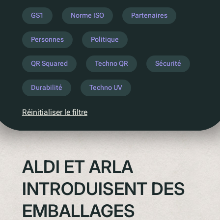
Comprenez la législation à venir
GS1
Norme ISO
Partenaires
PPWR
Personnes
Politique
SB54
la REP
QR Squared
Techno QR
Sécurité
ESPR
Durabilité
Techno UV
Contactez notre
Réinitialiser le filtre
Rencontrez l'équipe
Partenaires
Prix
ALDI ET ARLA
QR Squared par Polytag
INTRODUISENT DES
EMBALLAGES