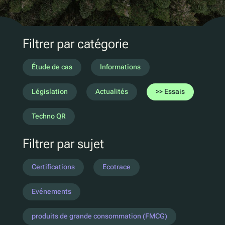
Marketing D2C
QR Réutilisation et recharge
UV
Filtrer par catégorie
Ecotrace
Données EPR
Étude de cas
Informations
Tri amélioré
Législation
Actualités
Essais
Pellenc ST
Techno QR
Lucozade
Filtrer par sujet
Citeo
Ocado
Certifications
Ecotrace
Co-Op
Aldi
Evénements
One Water
produits de grande consommation (FMCG)