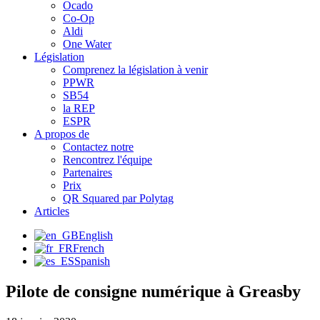
Ocado
Co-Op
Aldi
One Water
Législation
Comprenez la législation à venir
PPWR
SB54
la REP
ESPR
A propos de
Contactez notre
Rencontrez l'équipe
Partenaires
Prix
QR Squared par Polytag
Articles
English
French
Spanish
Pilote de consigne numérique à Greasby