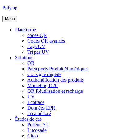
Aller
Polytag
au
contenu
Menu
Plateforme
codes QR
Codes QR avancés
Tags UV
Tri par UV
Solutions
QR
Passeports Produit Numériques
Consigne digitale
Authentification des produits
Marketing D2C
QR Réutilisation et recharge
UV
Ecotrace
Données EPR
Tri amélioré
Études de cas
Pellenc ST
Lucozade
Citeo