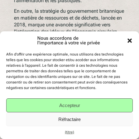
l'alimentation et les plastiques.
En outre, la stratégie du gouvernement britannique
en matière de ressources et de déchets, lancée en
2018, marque une avancée significative vers
l'intégration des idéaux de l'économie circulaire
dans la législation. Cette stratégie vise à doubler la
Nous accordons de
l'importance à votre vie privée
productivité des ressources et à éliminer les
déchets évitables de toutes sortes, y compris les
Afin d'offrir une expérience optimale, nous utilisons des technologies
déchets plastiques, d'ici 2050. Elle introduit des
telles que les cookies pour stocker et/ou accéder aux informations
régimes de responsabilité élargie des producteurs
relatives à l'appareil. Le fait de consentir à ces technologies nous
permettra de traiter des données telles que le comportement de
(REP), qui exigent des producteurs qu'ils
navigation ou des identifiants uniques sur ce site. Le fait de ne pas
supportent les coûts associés à l'élimination des
consentir ou de retirer son consentement peut avoir des conséquences
produits en fin de vie, incitant ainsi à concevoir des
négatives sur certaines caractéristiques et fonctions.
produits plus faciles à réutiliser, à démanteler et à
recycler.
Accepteur
Un autre pilier de l'approche britannique est
l'accent mis sur l'innovation et l'investissement
Réfractaire
dans les technologies de l'économie circulaire. Le
gouvernement a alloué des fonds pour soutenir les
{titre}
entreprises qui développent des modèles et des