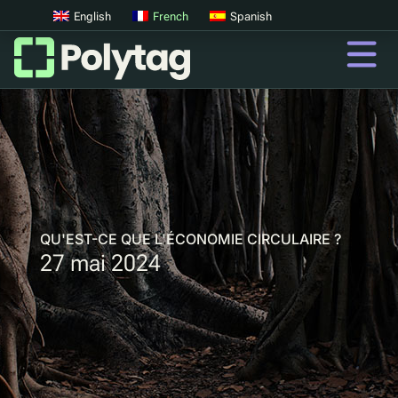
English
French
Spanish
codes QR
Codes QR avancés
Tags UV
Tri par UV
QU'EST-CE QUE L'ÉCONOMIE CIRCULAIRE ?
27 mai 2024
QR
Passeports Produit Numériques
Consigne digitale
Authentification des produits