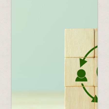
Comprenez la législation à venir
PPWR
SB54
la REP
ESPR
Contactez notre
Rencontrez l'équipe
Partenaires
Prix
QR Squared par Polytag