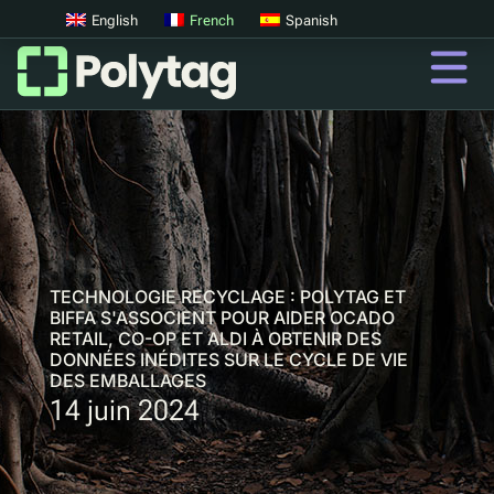
English
French
Spanish
codes QR
Codes QR avancés
Tags UV
Tri par UV
TECHNOLOGIE RECYCLAGE : POLYTAG ET
BIFFA S'ASSOCIENT POUR AIDER OCADO
RETAIL, CO-OP ET ALDI À OBTENIR DES
DONNÉES INÉDITES SUR LE CYCLE DE VIE
QR
DES EMBALLAGES
Passeports Produit Numériques
14 juin 2024
Consigne digitale
Authentification des produits