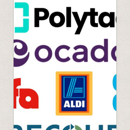
Comprenez la législation à venir
PPWR
SB54
la REP
ESPR
Contactez notre
Rencontrez l'équipe
Partenaires
Prix
QR Squared par Polytag