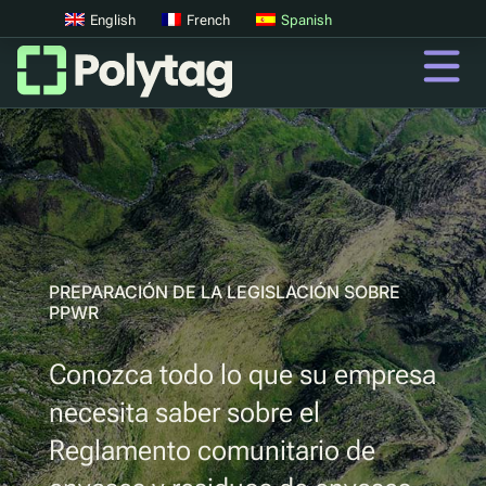
English
French
Spanish
CONOZCA LA LEGISLACIÓN SOBRE ENVASES Y RESIDUOS
Códigos QR
Códigos QR avanzados
Etiquetas UV
Clasificación UV
PREPARACIÓN DE LA LEGISLACIÓN SOBRE
PPWR
QR
Conozca todo lo que su empresa
Pasaportes digitales de productos
necesita saber sobre el
Sistemas digitales de devolución de depósitos
Reglamento comunitario de
Autenticación de productos