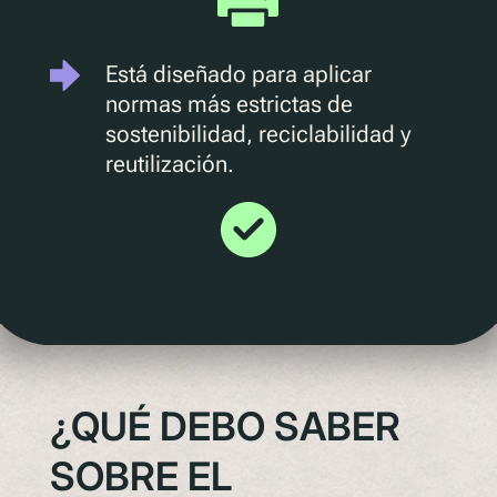
Entender la próxima legislación
PPWR
Está diseñado para aplicar
SB54
normas más estrictas de
sostenibilidad, reciclabilidad y
EPR
reutilización.
ESPR
Contacto
Conozca al equipo
Socios
Premios
QR al cuadrado de Polytag
¿QUÉ DEBO SABER
SOBRE EL