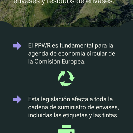
envases y residuos de envases.
Marketing D2C
QR Reutilizar y rellenar
UV
Ecotrace
Datos EPR
El PPWR es fundamental para la
Clasificación mejorada
agenda de economía circular de
la Comisión Europea.
Pellenc ST
Lucozade
Citeo
Ocado
Esta legislación afecta a toda la
Co-Op
cadena de suministro de envases,
Aldi
incluidas las etiquetas y las tintas.
One Water