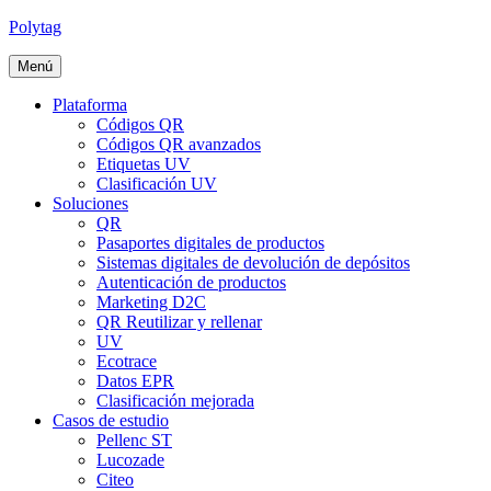
Polytag
Menú
Plataforma
Códigos QR
Códigos QR avanzados
Etiquetas UV
Clasificación UV
Soluciones
QR
Pasaportes digitales de productos
Sistemas digitales de devolución de depósitos
Autenticación de productos
Marketing D2C
QR Reutilizar y rellenar
UV
Ecotrace
Datos EPR
Clasificación mejorada
Casos de estudio
Pellenc ST
Lucozade
Citeo