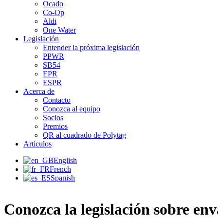
Ocado
Co-Op
Aldi
One Water
Legislación
Entender la próxima legislación
PPWR
SB54
EPR
ESPR
Acerca de
Contacto
Conozca al equipo
Socios
Premios
QR al cuadrado de Polytag
Artículos
English
French
Spanish
Conozca la legislación sobre enva