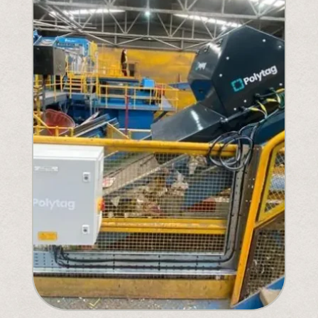
Comprenez la législation à venir
PPWR
SB54
la REP
ESPR
Contactez notre
Rencontrez l'équipe
Partenaires
Prix
QR Squared par Polytag