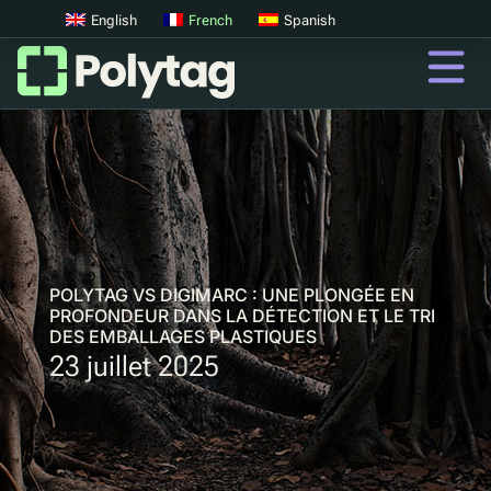
English
French
Spanish
codes QR
Codes QR avancés
Tags UV
Tri par UV
POLYTAG VS DIGIMARC : UNE PLONGÉE EN
PROFONDEUR DANS LA DÉTECTION ET LE TRI
DES EMBALLAGES PLASTIQUES
23 juillet 2025
QR
Passeports Produit Numériques
Consigne digitale
Authentification des produits