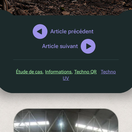
Marketing D2C
QR Réutilisation et recharge
UV
Ecotrace
Article précédent
Données EPR
Article suivant
Tri amélioré
Pellenc ST
Étude de cas
, 
Informations
, 
Techno QR
Techno
Lucozade
UV
Citeo
Ocado
Co-Op
Aldi
One Water