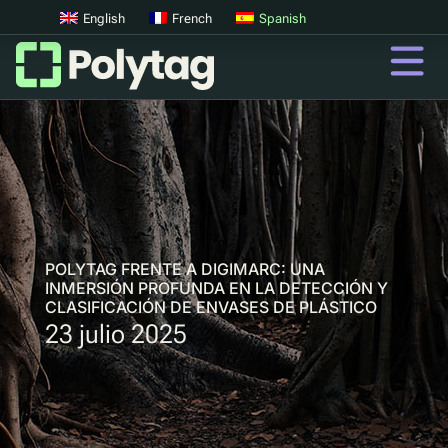
English
French
Spanish
Códigos QR
Códigos QR avanzados
Etiquetas UV
Clasificación UV
POLYTAG FRENTE A DIGIMARC: UNA
INMERSIÓN PROFUNDA EN LA DETECCIÓN Y
CLASIFICACIÓN DE ENVASES DE PLÁSTICO
23 julio 2025
QR
Pasaportes digitales de productos
Sistemas digitales de devolución de depósitos
Autenticación de productos