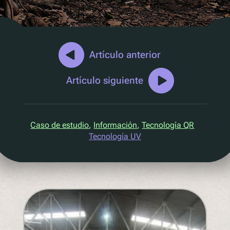
Marketing D2C
QR Reutilizar y rellenar
UV
Ecotrace
Artículo anterior
Datos EPR
Artículo siguiente
Clasificación mejorada
Pellenc ST
Caso de estudio
, 
Información
, 
Tecnología QR
Lucozade
Tecnología UV
Citeo
Ocado
Co-Op
Aldi
One Water