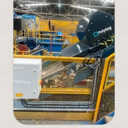
Entender la próxima legislación
PPWR
SB54
EPR
ESPR
Contacto
Conozca al equipo
Socios
Premios
QR al cuadrado de Polytag