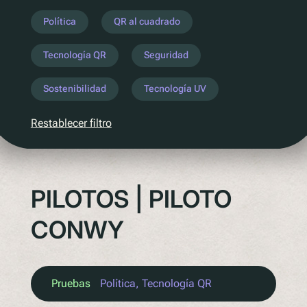
Entender la próxima legislación
Política
QR al cuadrado
PPWR
Tecnología QR
Seguridad
SB54
EPR
Sostenibilidad
Tecnología UV
ESPR
Restablecer filtro
Contacto
Conozca al equipo
PILOTOS | PILOTO
Socios
Premios
CONWY
QR al cuadrado de Polytag
Pruebas
Política
, 
Tecnología QR