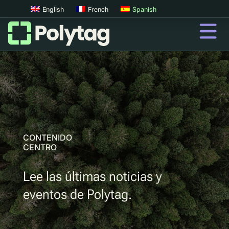
English
French
Spanish
Códigos QR
Códigos QR avanzados
Etiquetas UV
Clasificación UV
CONTENIDO
CENTRO
QR
Lee las últimas noticias y
Pasaportes digitales de productos
eventos de Polytag.
Sistemas digitales de devolución de depósitos
Autenticación de productos