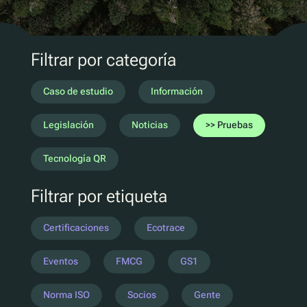
Marketing D2C
QR Reutilizar y rellenar
UV
Filtrar por categoría
Ecotrace
Datos EPR
Caso de estudio
Información
Clasificación mejorada
Legislación
Noticias
Pruebas
Pellenc ST
Tecnología QR
Lucozade
Filtrar por etiqueta
Citeo
Ocado
Certificaciones
Ecotrace
Co-Op
Aldi
Eventos
FMCG
GS1
One Water
Norma ISO
Socios
Gente