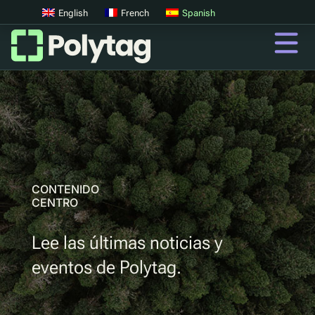
English
French
Spanish
Códigos QR
Códigos QR avanzados
Etiquetas UV
Clasificación UV
CONTENIDO
CENTRO
QR
Lee las últimas noticias y
Pasaportes digitales de productos
eventos de Polytag.
Sistemas digitales de devolución de depósitos
Autenticación de productos