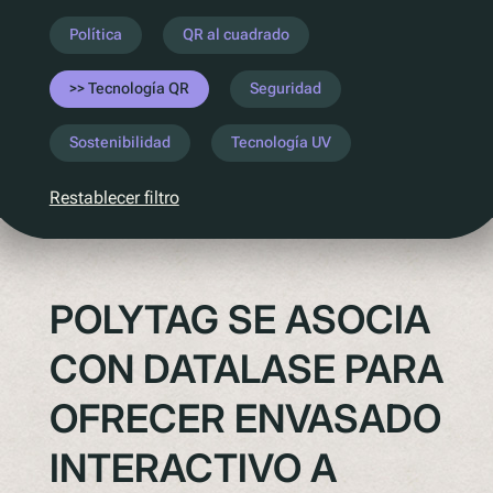
Entender la próxima legislación
Política
QR al cuadrado
PPWR
Tecnología QR
Seguridad
SB54
EPR
Sostenibilidad
Tecnología UV
ESPR
Restablecer filtro
Contacto
Conozca al equipo
POLYTAG SE ASOCIA
Socios
Premios
CON DATALASE PARA
QR al cuadrado de Polytag
OFRECER ENVASADO
INTERACTIVO A