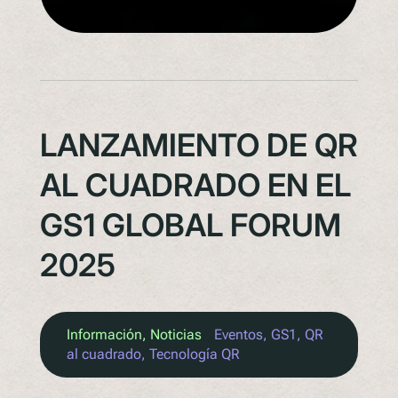
LANZAMIENTO DE QR
AL CUADRADO EN EL
GS1 GLOBAL FORUM
2025
Información
, 
Noticias
Eventos
, 
GS1
, 
QR
al cuadrado
, 
Tecnología QR