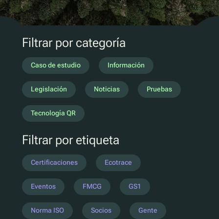
Marketing D2C
QR Reutilizar y rellenar
UV
Filtrar por categoría
Ecotrace
Datos EPR
Caso de estudio
Información
Clasificación mejorada
Legislación
Noticias
Pruebas
Pellenc ST
Tecnología QR
Lucozade
Filtrar por etiqueta
Citeo
Ocado
Certificaciones
Ecotrace
Co-Op
Aldi
Eventos
FMCG
GS1
One Water
Norma ISO
Socios
Gente