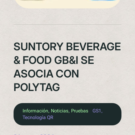
SUNTORY BEVERAGE
& FOOD GB&I SE
ASOCIA CON
POLYTAG
Información
, 
Noticias
, 
Pruebas
GS1
, 
Tecnología QR