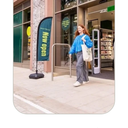
Entender la próxima legislación
PPWR
SB54
EPR
ESPR
Contacto
Conozca al equipo
Socios
Premios
QR al cuadrado de Polytag