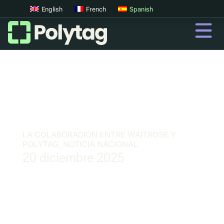
English
French
Spanish
Códigos QR
Códigos QR avanzados
Etiquetas UV
Clasificación UV
LA COLABORACIÓN ENTRE WAITROSE Y
POLYTAG, NOTICIA NACIONAL
20 diciembre 2025
QR
Pasaportes digitales de productos
Sistemas digitales de devolución de depósitos
Autenticación de productos