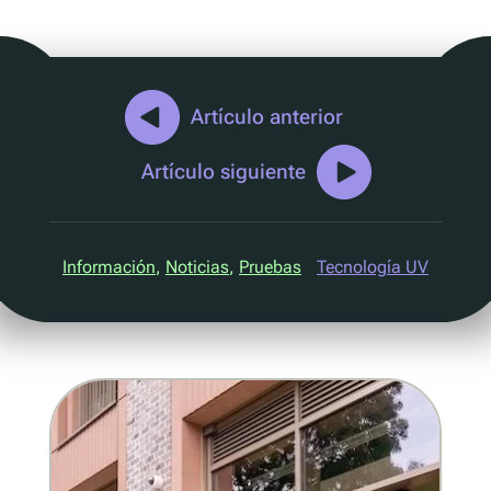
Marketing D2C
QR Reutilizar y rellenar
UV
Ecotrace
Artículo anterior
Datos EPR
Artículo siguiente
Clasificación mejorada
Pellenc ST
Información
, 
Noticias
, 
Pruebas
Tecnología UV
Lucozade
Citeo
Ocado
Co-Op
Aldi
One Water