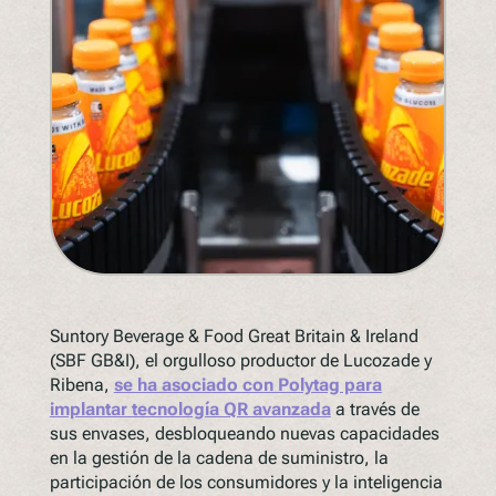
Entender la próxima legislación
PPWR
SB54
EPR
ESPR
Contacto
Conozca al equipo
Socios
Suntory Beverage & Food Great Britain & Ireland
Premios
(SBF GB&I), el orgulloso productor de Lucozade y
QR al cuadrado de Polytag
Ribena,
se ha asociado con Polytag para
implantar tecnología QR avanzada
a través de
sus envases, desbloqueando nuevas capacidades
en la gestión de la cadena de suministro, la
participación de los consumidores y la inteligencia