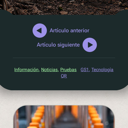
Marketing D2C
QR Reutilizar y rellenar
UV
Ecotrace
Artículo anterior
Datos EPR
Artículo siguiente
Clasificación mejorada
Pellenc ST
Información
, 
Noticias
, 
Pruebas
GS1
, 
Tecnología
Lucozade
QR
Citeo
Ocado
Co-Op
Aldi
One Water