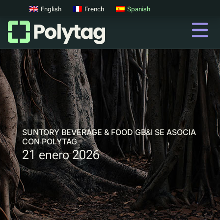
English
French
Spanish
Códigos QR
Códigos QR avanzados
Etiquetas UV
Clasificación UV
SUNTORY BEVERAGE & FOOD GB&I SE ASOCIA
CON POLYTAG
21 enero 2026
QR
Pasaportes digitales de productos
Sistemas digitales de devolución de depósitos
Autenticación de productos