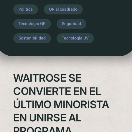
Entender la próxima legislación
Política
QR al cuadrado
PPWR
Tecnología QR
Seguridad
SB54
EPR
Sostenibilidad
Tecnología UV
ESPR
Contacto
Conozca al equipo
WAITROSE SE
Socios
CONVIERTE EN EL
Premios
ÚLTIMO MINORISTA
QR al cuadrado de Polytag
EN UNIRSE AL
PROGRAMA