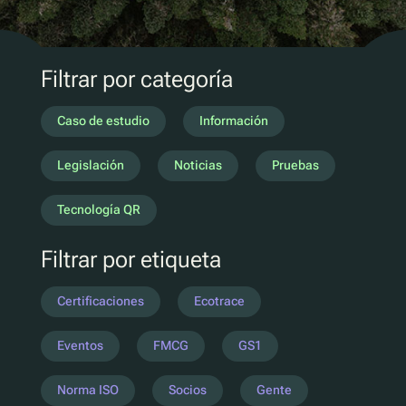
Marketing D2C
QR Reutilizar y rellenar
UV
Filtrar por categoría
Ecotrace
Datos EPR
Caso de estudio
Información
Clasificación mejorada
Legislación
Noticias
Pruebas
Pellenc ST
Tecnología QR
Lucozade
Filtrar por etiqueta
Citeo
Ocado
Certificaciones
Ecotrace
Co-Op
Aldi
Eventos
FMCG
GS1
One Water
Norma ISO
Socios
Gente