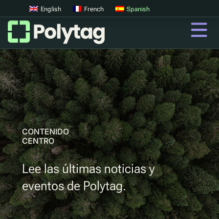
English
French
Spanish
Códigos QR
Códigos QR avanzados
Etiquetas UV
Clasificación UV
CONTENIDO
CENTRO
QR
Lee las últimas noticias y
Pasaportes digitales de productos
eventos de Polytag.
Sistemas digitales de devolución de depósitos
Autenticación de productos