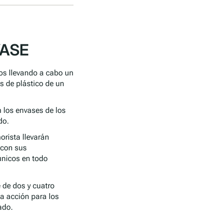
VASE
os llevando a cabo un
s de plástico de un
n los envases de los
do.
orista llevarán
 con sus
únicos en todo
 de dos y cuatro
la acción para los
ado.