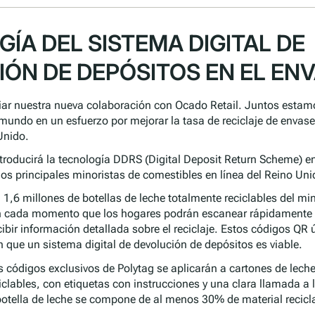
ÍA DEL SISTEMA DIGITAL DE
ÓN DE DEPÓSITOS EN EL EN
r nuestra nueva colaboración con Ocado Retail. Juntos estam
mundo en un esfuerzo por mejorar la tasa de reciclaje de envase
Unido.
ntroducirá la tecnología DDRS (Digital Deposit Return Scheme) e
os principales minoristas de comestibles en línea del Reino Uni
,6 millones de botellas de leche totalmente reciclables del min
n cada momento que los hogares podrán escanear rápidamente
bir información detallada sobre el reciclaje. Estos códigos QR 
ue un sistema digital de devolución de depósitos es viable.
s códigos exclusivos de Polytag se aplicarán a cartones de leche
iclables, con etiquetas con instrucciones y una clara llamada a 
tella de leche se compone de al menos 30% de material recicl