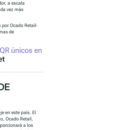
or, a escala
cada vez más
s por Ocado Retail-
amas de
QR únicos en
et
DE
je en este país. El
o, Ocado Retail,
porcionará a los