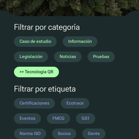
Marketing D2C
QR Reutilizar y rellenar
UV
Filtrar por categoría
Ecotrace
Datos EPR
Caso de estudio
Información
Clasificación mejorada
Legislación
Noticias
Pruebas
Pellenc ST
Tecnología QR
Lucozade
Filtrar por etiqueta
Citeo
Ocado
Certificaciones
Ecotrace
Co-Op
Aldi
Eventos
FMCG
GS1
One Water
Norma ISO
Socios
Gente