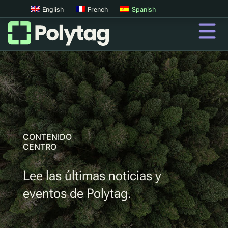
English
French
Spanish
Códigos QR
Códigos QR avanzados
Etiquetas UV
Clasificación UV
CONTENIDO
CENTRO
QR
Lee las últimas noticias y
Pasaportes digitales de productos
eventos de Polytag.
Sistemas digitales de devolución de depósitos
Autenticación de productos