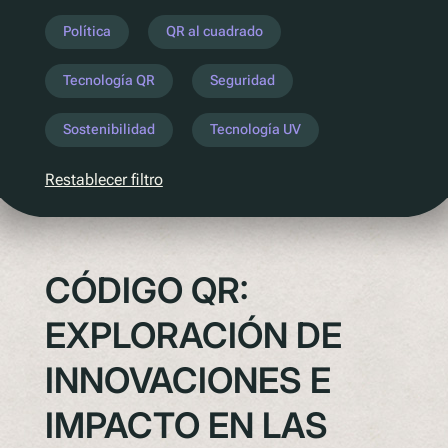
Entender la próxima legislación
Política
QR al cuadrado
PPWR
Tecnología QR
Seguridad
SB54
EPR
Sostenibilidad
Tecnología UV
ESPR
Restablecer filtro
Contacto
Conozca al equipo
CÓDIGO QR:
Socios
Premios
EXPLORACIÓN DE
QR al cuadrado de Polytag
INNOVACIONES E
IMPACTO EN LAS