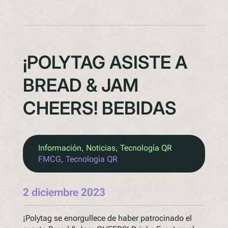
¡POLYTAG ASISTE A
BREAD & JAM
CHEERS! BEBIDAS
Información
, 
Noticias
, 
Tecnología QR
FMCG
, 
Tecnología QR
2 diciembre 2023
¡Polytag se enorgullece de haber patrocinado el