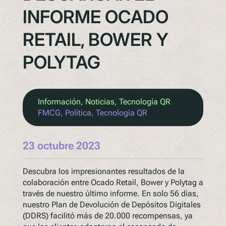
INFORME OCADO
RETAIL, BOWER Y
POLYTAG
Información
, 
Noticias
, 
Tecnología QR
FMCG
, 
Política
, 
Tecnología QR
23 octubre 2023
Descubra los impresionantes resultados de la
colaboración entre Ocado Retail, Bower y Polytag a
través de nuestro último informe. En solo 56 días,
nuestro Plan de Devolución de Depósitos Digitales
(DDRS) facilitó más de 20.000 recompensas, ya