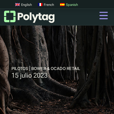
English
French
Spanish
Códigos QR
Códigos QR avanzados
Etiquetas UV
Clasificación UV
PILOTOS | BOWER & OCADO RETAIL
15 julio 2023
QR
Pasaportes digitales de productos
Sistemas digitales de devolución de depósitos
Autenticación de productos