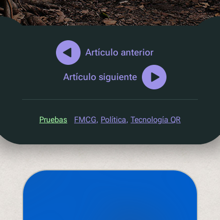
Marketing D2C
QR Reutilizar y rellenar
UV
Ecotrace
Artículo anterior
Datos EPR
Artículo siguiente
Clasificación mejorada
Pellenc ST
Pruebas
FMCG
, 
Política
, 
Tecnología QR
Lucozade
Citeo
Ocado
Co-Op
Aldi
One Water