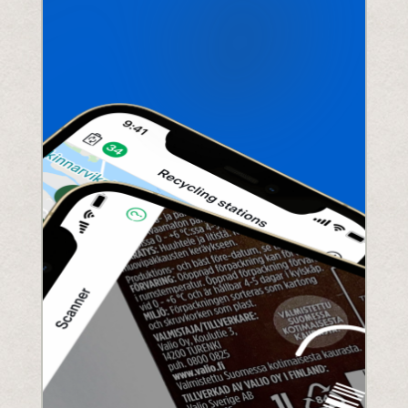
Entender la próxima legislación
PPWR
SB54
EPR
ESPR
Contacto
Conozca al equipo
Socios
Premios
QR al cuadrado de Polytag