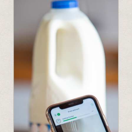
Entender la próxima legislación
PPWR
SB54
EPR
ESPR
Contacto
Conozca al equipo
Socios
Premios
QR al cuadrado de Polytag