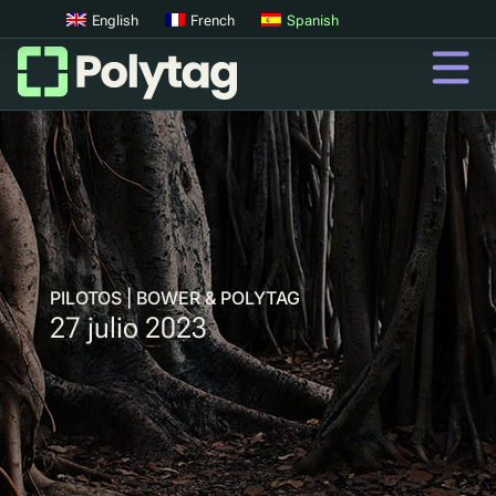
English
French
Spanish
Códigos QR
Códigos QR avanzados
Etiquetas UV
Clasificación UV
PILOTOS | BOWER & POLYTAG
27 julio 2023
QR
Pasaportes digitales de productos
Sistemas digitales de devolución de depósitos
Autenticación de productos