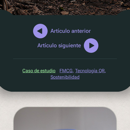
Marketing D2C
QR Reutilizar y rellenar
UV
Ecotrace
Artículo anterior
Datos EPR
Artículo siguiente
Clasificación mejorada
Pellenc ST
Caso de estudio
FMCG
, 
Tecnología QR
, 
Lucozade
Sostenibilidad
Citeo
Ocado
Co-Op
Aldi
One Water