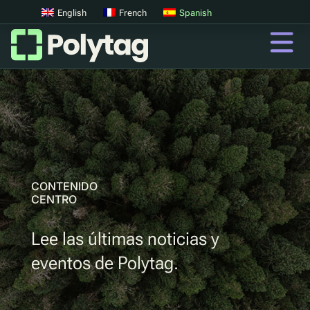
English
French
Spanish
Códigos QR
Códigos QR avanzados
Etiquetas UV
Clasificación UV
CONTENIDO
CENTRO
QR
Lee las últimas noticias y
Pasaportes digitales de productos
eventos de Polytag.
Sistemas digitales de devolución de depósitos
Autenticación de productos