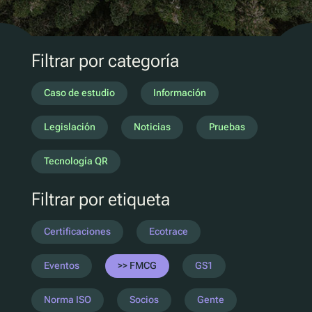
Marketing D2C
QR Reutilizar y rellenar
UV
Filtrar por categoría
Ecotrace
Datos EPR
Caso de estudio
Información
Clasificación mejorada
Legislación
Noticias
Pruebas
Pellenc ST
Tecnología QR
Lucozade
Filtrar por etiqueta
Citeo
Ocado
Certificaciones
Ecotrace
Co-Op
Aldi
Eventos
FMCG
GS1
One Water
Norma ISO
Socios
Gente