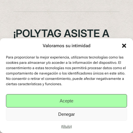
¡POLYTAG ASISTE A
BREAD & JAM
Valoramos su intimidad
CHEERS! BEBIDAS
Para proporcionar la mejor experiencia, utilizamos tecnologías como las
cookies para almacenar y/o acceder a la información del dispositivo. El
consentimiento a estas tecnologías nos permitirá procesar datos como el
comportamiento de navegación o los identificadores únicos en este sitio.
No consentir o retirar el consentimiento, puede afectar negativamente a
Información
, 
Noticias
, 
Tecnología QR
ciertas características y funciones.
FMCG
, 
Tecnología QR
Acepte
2 diciembre 2023
Denegar
¡Polytag se enorgullece de haber patrocinado el
{título}
evento Bread & Jam CHEERS! Drinks Event en el