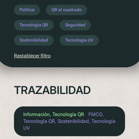
Entender la próxima legislación
Política
QR al cuadrado
PPWR
Tecnología QR
Seguridad
SB54
EPR
Sostenibilidad
Tecnología UV
ESPR
Restablecer filtro
Contacto
Conozca al equipo
TRAZABILIDAD
Socios
Premios
QR al cuadrado de Polytag
Información
, 
Tecnología QR
FMCG
, 
Tecnología QR
, 
Sostenibilidad
, 
Tecnología
UV