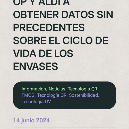
OP Y ALDI A
OBTENER DATOS SIN
PRECEDENTES
SOBRE EL CICLO DE
VIDA DE LOS
ENVASES
Información
, 
Noticias
, 
Tecnología QR
FMCG
, 
Tecnología QR
, 
Sostenibilidad
, 
Tecnología UV
14 junio 2024