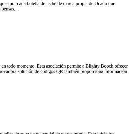
niques por cada botella de leche de marca propia de Ocado que
mpensas,...
s en todo momento. Esta asociación permite a Blighty Booch ofrecer
a innovadora solución de códigos QR también proporciona información
otellas de agua de manantial de marca propia. Esta iniciativa