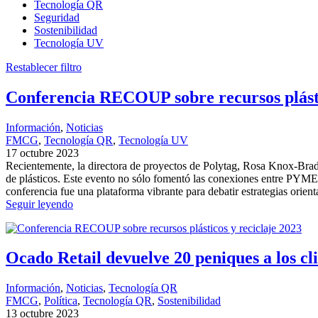
Tecnología QR
Seguridad
Sostenibilidad
Tecnología UV
Restablecer filtro
Conferencia RECOUP sobre recursos plásti
Información
, 
Noticias
FMCG
, 
Tecnología QR
, 
Tecnología UV
17 octubre 2023
Recientemente, la directora de proyectos de Polytag, Rosa Knox-Bradl
de plásticos. Este evento no sólo fomentó las conexiones entre PYM
conferencia fue una plataforma vibrante para debatir estrategias orienta
Seguir leyendo
Ocado Retail devuelve 20 peniques a los cli
Información
, 
Noticias
, 
Tecnología QR
FMCG
, 
Política
, 
Tecnología QR
, 
Sostenibilidad
13 octubre 2023