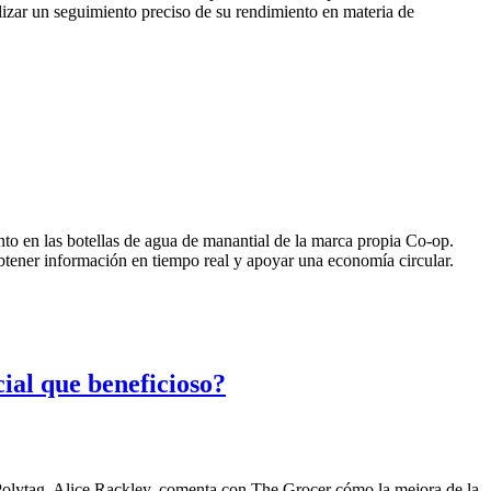
alizar un seguimiento preciso de su rendimiento en materia de
o en las botellas de agua de manantial de la marca propia Co-op.
 obtener información en tiempo real y apoyar una economía circular.
ial que beneficioso?
 Polytag, Alice Rackley, comenta con The Grocer cómo la mejora de la