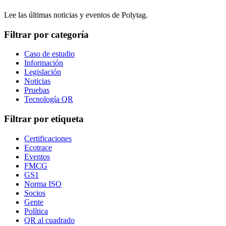
Lee las últimas noticias y eventos de Polytag.
Filtrar por categoría
Caso de estudio
Información
Legislación
Noticias
Pruebas
Tecnología QR
Filtrar por etiqueta
Certificaciones
Ecotrace
Eventos
FMCG
GS1
Norma ISO
Socios
Gente
Política
QR al cuadrado