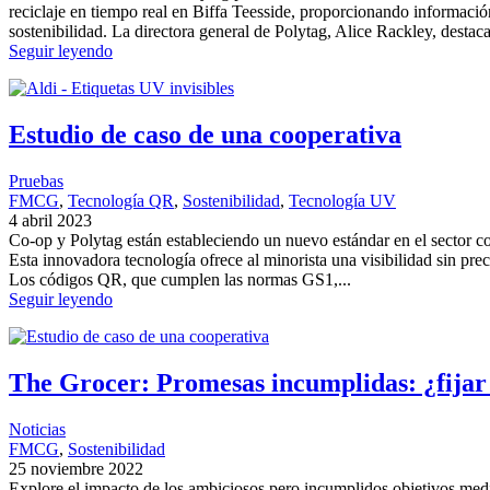
reciclaje en tiempo real en Biffa Teesside, proporcionando informació
sostenibilidad. La directora general de Polytag, Alice Rackley, destaca
Seguir leyendo
Estudio de caso de una cooperativa
Pruebas
FMCG
, 
Tecnología QR
, 
Sostenibilidad
, 
Tecnología UV
4 abril 2023
Co-op y Polytag están estableciendo un nuevo estándar en el sector 
Esta innovadora tecnología ofrece al minorista una visibilidad sin pre
Los códigos QR, que cumplen las normas GS1,...
Seguir leyendo
The Grocer: Promesas incumplidas: ¿fijar 
Noticias
FMCG
, 
Sostenibilidad
25 noviembre 2022
Explore el impacto de los ambiciosos pero incumplidos objetivos medi