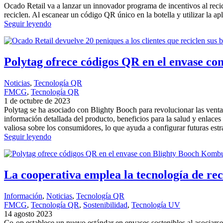
Ocado Retail va a lanzar un innovador programa de incentivos al reci
reciclen. Al escanear un código QR único en la botella y utilizar la 
Seguir leyendo
Polytag ofrece códigos QR en el envase c
Noticias
, 
Tecnología QR
FMCG
, 
Tecnología QR
1 de octubre de 2023
Polytag se ha asociado con Blighty Booch para revolucionar las vent
información detallada del producto, beneficios para la salud y enlac
valiosa sobre los consumidores, lo que ayuda a configurar futuras estra
Seguir leyendo
La cooperativa emplea la tecnología de rec
Información
, 
Noticias
, 
Tecnología QR
FMCG
, 
Tecnología QR
, 
Sostenibilidad
, 
Tecnología UV
14 agosto 2023
Co-op establece un nuevo estándar en envases sostenibles al asociarse