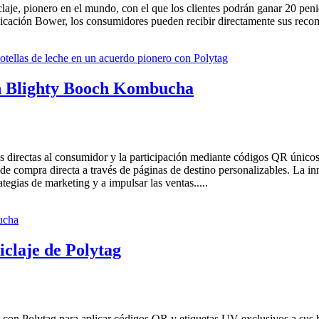
claje, pionero en el mundo, con el que los clientes podrán ganar 20 pe
aplicación Bower, los consumidores pueden recibir directamente sus reco
on Blighty Booch Kombucha
as directas al consumidor y la participación mediante códigos QR único
es de compra directa a través de páginas de destino personalizables. L
tegias de marketing y a impulsar las ventas.....
iclaje de Polytag
 con Polytag para aplicar códigos QR y etiquetas UV exclusivos a sus b