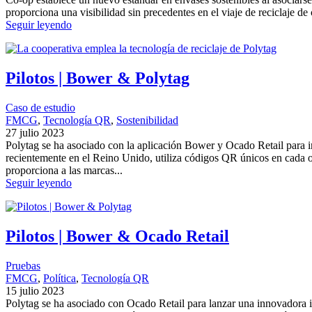
proporciona una visibilidad sin precedentes en el viaje de reciclaje d
Seguir leyendo
Pilotos | Bower & Polytag
Caso de estudio
FMCG
, 
Tecnología QR
, 
Sostenibilidad
27 julio 2023
Polytag se ha asociado con la aplicación Bower y Ocado Retail para i
recientemente en el Reino Unido, utiliza códigos QR únicos en cada o
proporciona a las marcas...
Seguir leyendo
Pilotos | Bower & Ocado Retail
Pruebas
FMCG
, 
Política
, 
Tecnología QR
15 julio 2023
Polytag se ha asociado con Ocado Retail para lanzar una innovadora i