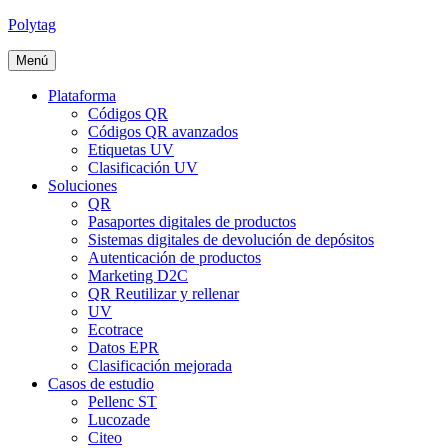
Polytag
Menú
Plataforma
Códigos QR
Códigos QR avanzados
Etiquetas UV
Clasificación UV
Soluciones
QR
Pasaportes digitales de productos
Sistemas digitales de devolución de depósitos
Autenticación de productos
Marketing D2C
QR Reutilizar y rellenar
UV
Ecotrace
Datos EPR
Clasificación mejorada
Casos de estudio
Pellenc ST
Lucozade
Citeo