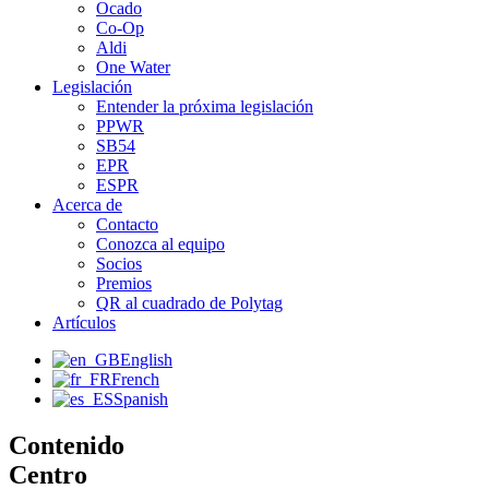
Ocado
Co-Op
Aldi
One Water
Legislación
Entender la próxima legislación
PPWR
SB54
EPR
ESPR
Acerca de
Contacto
Conozca al equipo
Socios
Premios
QR al cuadrado de Polytag
Artículos
English
French
Spanish
Contenido
Centro