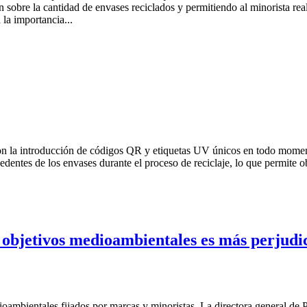
n sobre la cantidad de envases reciclados y permitiendo al minorista re
 la importancia...
con la introducción de códigos QR y etiquetas UV únicos en todo moment
cedentes de los envases durante el proceso de reciclaje, lo que permite
objetivos medioambientales es más perjudic
oambientales fijados por marcas y minoristas. La directora general de