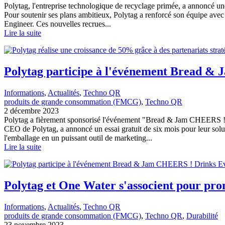
Polytag, l'entreprise technologique de recyclage primée, a annoncé une
Pour soutenir ses plans ambitieux, Polytag a renforcé son équipe ave
Engineer. Ces nouvelles recrues...
Lire la suite
Polytag participe à l'événement Bread &
Informations
, 
Actualités
, 
Techno QR
produits de grande consommation (FMCG)
, 
Techno QR
2 décembre 2023
Polytag a fièrement sponsorisé l'événement "Bread & Jam CHEERS ! Dr
CEO de Polytag, a annoncé un essai gratuit de six mois pour leur sol
l'emballage en un puissant outil de marketing...
Lire la suite
Polytag et One Water s'associent pour pro
Informations
, 
Actualités
, 
Techno QR
produits de grande consommation (FMCG)
, 
Techno QR
, 
Durabilité
23 novembre 2023