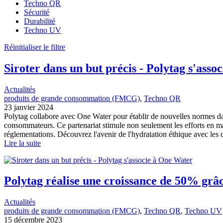
Techno QR
Sécurité
Durabilité
Techno UV
Réinitialiser le filtre
Siroter dans un but précis - Polytag s'ass
Actualités
produits de grande consommation (FMCG)
, 
Techno QR
23 janvier 2024
Polytag collabore avec One Water pour établir de nouvelles normes dans
consommateurs. Ce partenariat stimule non seulement les efforts en ma
réglementations. Découvrez l'avenir de l'hydratation éthique avec les c
Lire la suite
Polytag réalise une croissance de 50% grâc
Actualités
produits de grande consommation (FMCG)
, 
Techno QR
, 
Techno UV
15 décembre 2023