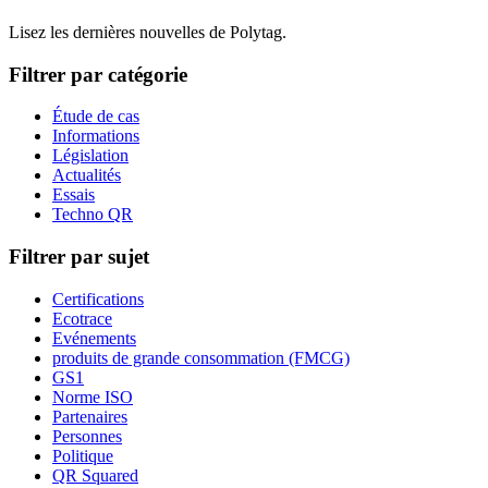
Lisez les dernières nouvelles de Polytag.
Filtrer par catégorie
Étude de cas
Informations
Législation
Actualités
Essais
Techno QR
Filtrer par sujet
Certifications
Ecotrace
Evénements
produits de grande consommation (FMCG)
GS1
Norme ISO
Partenaires
Personnes
Politique
QR Squared