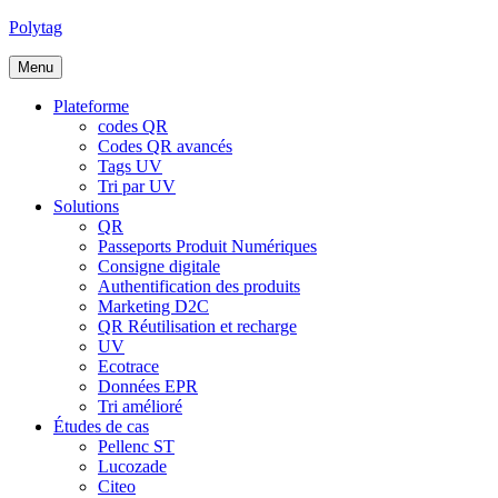
Polytag
Menu
Plateforme
codes QR
Codes QR avancés
Tags UV
Tri par UV
Solutions
QR
Passeports Produit Numériques
Consigne digitale
Authentification des produits
Marketing D2C
QR Réutilisation et recharge
UV
Ecotrace
Données EPR
Tri amélioré
Études de cas
Pellenc ST
Lucozade
Citeo