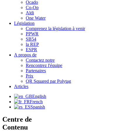
Ocado
Co-Op
Aldi
One Water
Législation
Comprenez la législation à venir
PPWR
SB54
la REP
ESPR
A propos de
Contactez notre
Rencontrez l'équipe
Partenaires
Prix
QR Squared par Polytag
Articles
English
French
Spanish
Centre de
Contenu