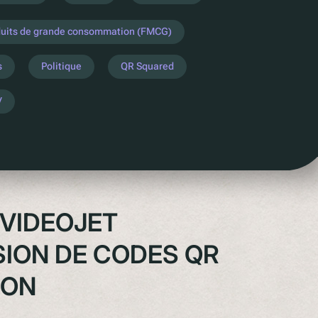
duits de grande consommation (FMCG)
s
Politique
QR Squared
V
 VIDEOJET
SION DE CODES QR
ION