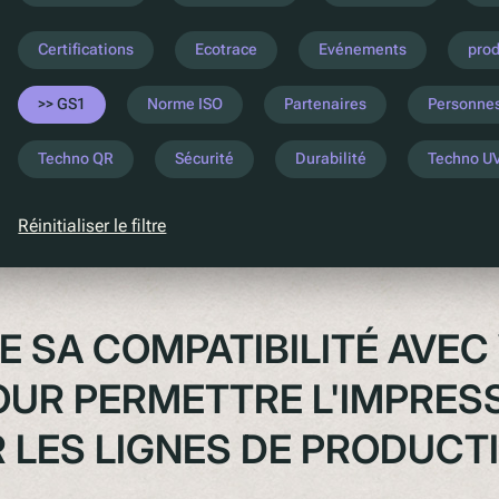
Certifications
Ecotrace
Evénements
pro
GS1
Norme ISO
Partenaires
Personne
Techno QR
Sécurité
Durabilité
Techno U
Réinitialiser le filtre
 SA COMPATIBILITÉ AVEC
UR PERMETTRE L'IMPRES
R LES LIGNES DE PRODUCT