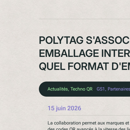
POLYTAG S'ASSOC
EMBALLAGE INTER
QUEL FORMAT D'
Actualités
, 
Techno QR
GS1
, 
Partenaire
15 juin 2026
La collaboration permet aux marques et 
des codes QR avancés à la vitesse des l