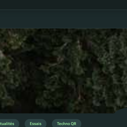
tualités
Essais
Techno QR