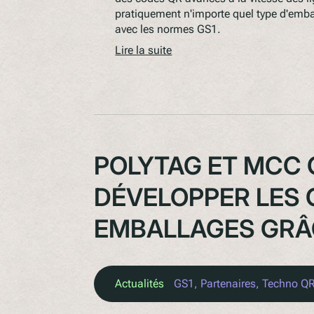
pratiquement n'importe quel type d'emba
avec les normes GS1.
Lire la suite
POLYTAG ET MCC 
DÉVELOPPER LES 
EMBALLAGES GRÂC
Actualités
GS1
, 
Partenaires
, 
Techno Q