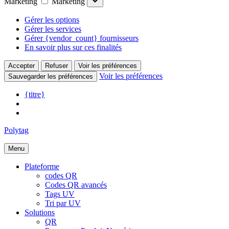
Marketing
Marketing
Gérer les options
Gérer les services
Gérer {vendor_count} fournisseurs
En savoir plus sur ces finalités
Accepter
Refuser
Voir les préférences
Voir les préférences
Sauvegarder les préférences
{titre}
Polytag
Menu
Plateforme
codes QR
Codes QR avancés
Tags UV
Tri par UV
Solutions
QR