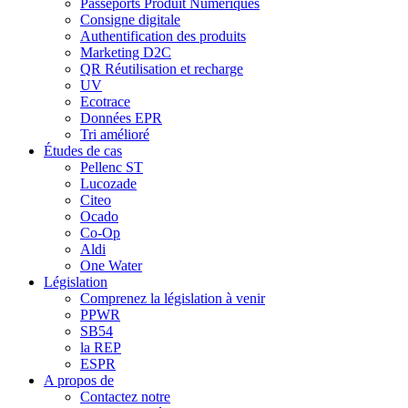
Passeports Produit Numériques
Consigne digitale
Authentification des produits
Marketing D2C
QR Réutilisation et recharge
UV
Ecotrace
Données EPR
Tri amélioré
Études de cas
Pellenc ST
Lucozade
Citeo
Ocado
Co-Op
Aldi
One Water
Législation
Comprenez la législation à venir
PPWR
SB54
la REP
ESPR
A propos de
Contactez notre