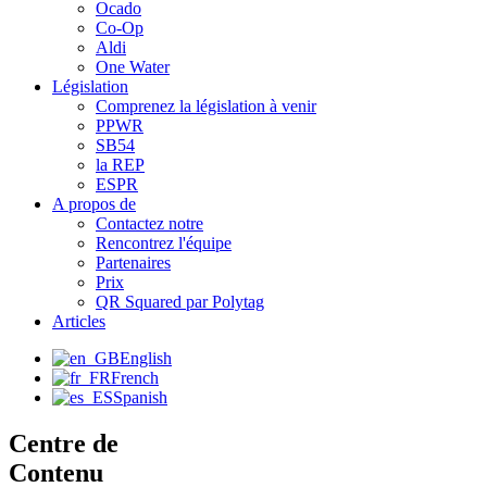
Ocado
Co-Op
Aldi
One Water
Législation
Comprenez la législation à venir
PPWR
SB54
la REP
ESPR
A propos de
Contactez notre
Rencontrez l'équipe
Partenaires
Prix
QR Squared par Polytag
Articles
English
French
Spanish
Centre de
Contenu