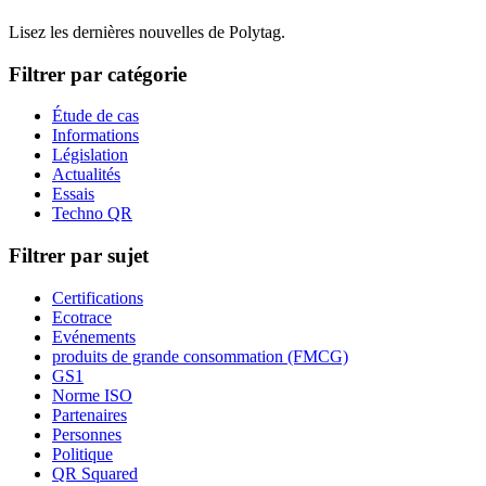
Lisez les dernières nouvelles de Polytag.
Filtrer par catégorie
Étude de cas
Informations
Législation
Actualités
Essais
Techno QR
Filtrer par sujet
Certifications
Ecotrace
Evénements
produits de grande consommation (FMCG)
GS1
Norme ISO
Partenaires
Personnes
Politique
QR Squared