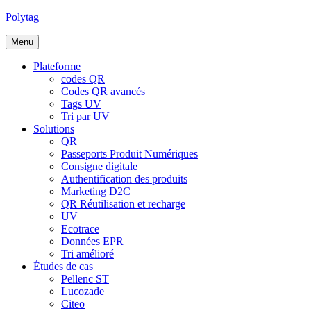
Polytag
Menu
Plateforme
codes QR
Codes QR avancés
Tags UV
Tri par UV
Solutions
QR
Passeports Produit Numériques
Consigne digitale
Authentification des produits
Marketing D2C
QR Réutilisation et recharge
UV
Ecotrace
Données EPR
Tri amélioré
Études de cas
Pellenc ST
Lucozade
Citeo