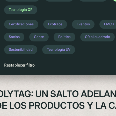
Tecnología QR
Certificaciones
Ecotrace
Eventos
FMCG
Socios
Gente
Política
QR al cuadrado
Sostenibilidad
Tecnología UV
Restablecer filtro
OLYTAG: UN SALTO ADELAN
E LOS PRODUCTOS Y LA C