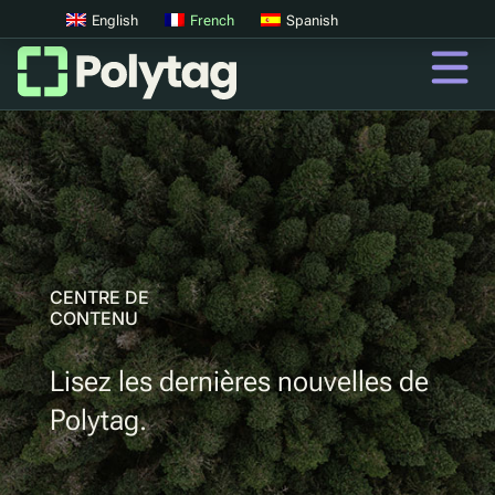
English
French
Spanish
codes QR
Codes QR avancés
Tags UV
Tri par UV
CENTRE DE
CONTENU
QR
Lisez les dernières nouvelles de
Passeports Produit Numériques
Polytag.
Consigne digitale
Authentification des produits