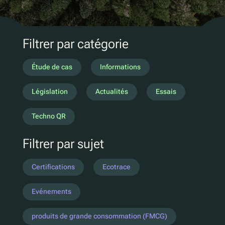
Marketing D2C
QR Réutilisation et recharge
UV
Filtrer par catégorie
Ecotrace
Données EPR
Étude de cas
Informations
Tri amélioré
Législation
Actualités
Essais
Pellenc ST
Techno QR
Lucozade
Filtrer par sujet
Citeo
Ocado
Certifications
Ecotrace
Co-Op
Aldi
Evénements
One Water
produits de grande consommation (FMCG)