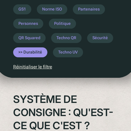
Comprenez la législation à venir
GS1
Norme ISO
Partenaires
PPWR
Personnes
Politique
SB54
la REP
QR Squared
Techno QR
Sécurité
ESPR
Durabilité
Techno UV
Contactez notre
Réinitialiser le filtre
Rencontrez l'équipe
Partenaires
Prix
SYSTÈME DE
QR Squared par Polytag
CONSIGNE : QU'EST-
CE QUE C'EST ?