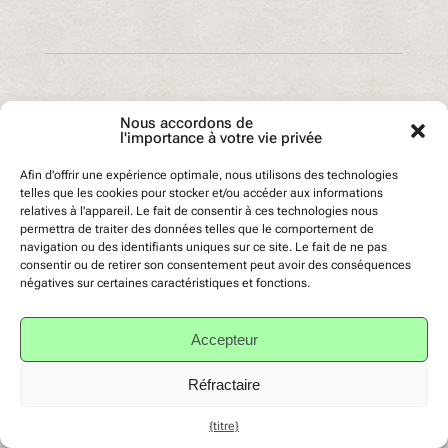
OCADO RETAIL REND
Nous accordons de
l'importance à votre vie privée
20 PENCE AUX
Afin d'offrir une expérience optimale, nous utilisons des technologies
telles que les cookies pour stocker et/ou accéder aux informations
CLIENTS QUI
relatives à l'appareil. Le fait de consentir à ces technologies nous
permettra de traiter des données telles que le comportement de
RECYCLENT SES
navigation ou des identifiants uniques sur ce site. Le fait de ne pas
consentir ou de retirer son consentement peut avoir des conséquences
négatives sur certaines caractéristiques et fonctions.
BOUTEILLES DE LAIT
DANS LE CADRE
Accepteur
D'UNE PREMIÈRE
Réfractaire
{titre}
MONDIALE AVEC