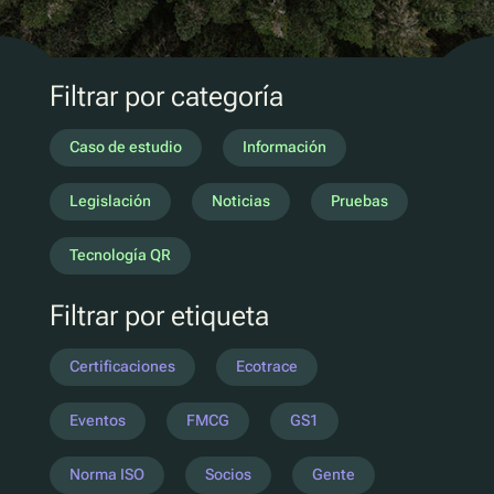
Marketing D2C
QR Reutilizar y rellenar
UV
Filtrar por categoría
Ecotrace
Datos EPR
Caso de estudio
Información
Clasificación mejorada
Legislación
Noticias
Pruebas
Pellenc ST
Tecnología QR
Lucozade
Filtrar por etiqueta
Citeo
Ocado
Certificaciones
Ecotrace
Co-Op
Aldi
Eventos
FMCG
GS1
One Water
Norma ISO
Socios
Gente