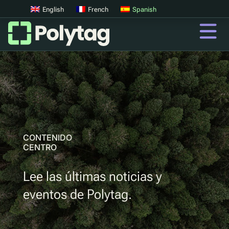
English
French
Spanish
Códigos QR
Códigos QR avanzados
Etiquetas UV
Clasificación UV
CONTENIDO
CENTRO
QR
Lee las últimas noticias y
Pasaportes digitales de productos
eventos de Polytag.
Sistemas digitales de devolución de depósitos
Autenticación de productos