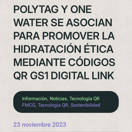
POLYTAG Y ONE
WATER SE ASOCIAN
PARA PROMOVER LA
HIDRATACIÓN ÉTICA
MEDIANTE CÓDIGOS
QR GS1 DIGITAL LINK
Información
, 
Noticias
, 
Tecnología QR
FMCG
, 
Tecnología QR
, 
Sostenibilidad
23 noviembre 2023