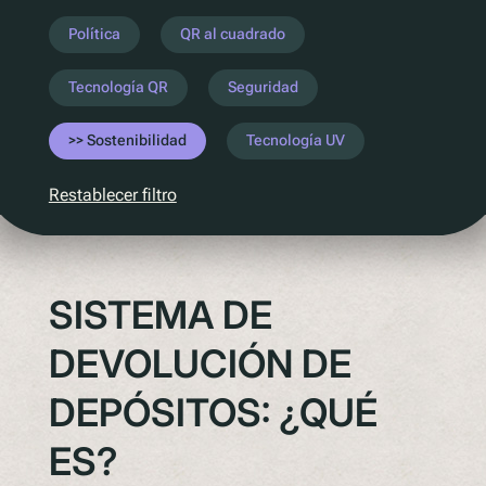
Entender la próxima legislación
Política
QR al cuadrado
PPWR
Tecnología QR
Seguridad
SB54
EPR
Sostenibilidad
Tecnología UV
ESPR
Restablecer filtro
Contacto
Conozca al equipo
SISTEMA DE
Socios
Premios
DEVOLUCIÓN DE
QR al cuadrado de Polytag
DEPÓSITOS: ¿QUÉ
ES?