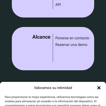
API
Alcance
Ponerse en contacto
Reservar una demo
Valoramos su intimidad
Para proporcionar la mejor experiencia, utilizamos tecnologías como las
Cert No. 24840
cookies para almacenar y/o acceder a la información del dispositivo. El
consentimiento a estas tecnologías nos permitirá procesar datos como el