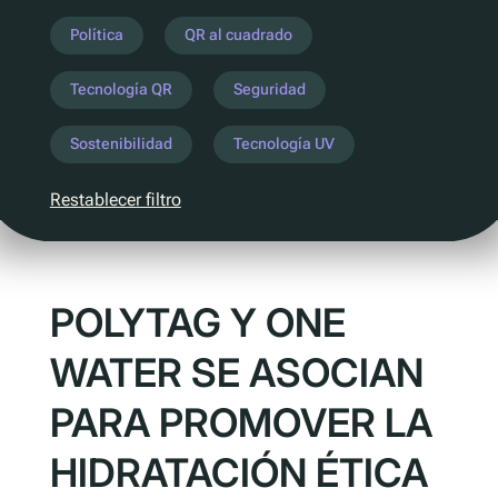
Entender la próxima legislación
Política
QR al cuadrado
PPWR
Tecnología QR
Seguridad
SB54
EPR
Sostenibilidad
Tecnología UV
ESPR
Restablecer filtro
Contacto
Conozca al equipo
POLYTAG Y ONE
Socios
Premios
WATER SE ASOCIAN
QR al cuadrado de Polytag
PARA PROMOVER LA
HIDRATACIÓN ÉTICA