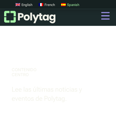
English
French
Spanish
Códigos QR
Códigos QR avanzados
Etiquetas UV
Clasificación UV
CONTENIDO
CENTRO
QR
Lee las últimas noticias y
Pasaportes digitales de productos
eventos de Polytag.
Sistemas digitales de devolución de depósitos
Autenticación de productos