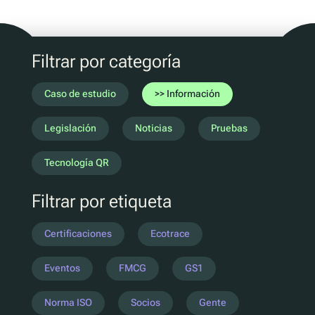
Marketing D2C
QR Reutilizar y rellenar
UV
Filtrar por categoría
Ecotrace
Datos EPR
Caso de estudio
Información
Clasificación mejorada
Legislación
Noticias
Pruebas
Pellenc ST
Tecnología QR
Lucozade
Filtrar por etiqueta
Citeo
Ocado
Certificaciones
Ecotrace
Co-Op
Aldi
Eventos
FMCG
GS1
One Water
Norma ISO
Socios
Gente