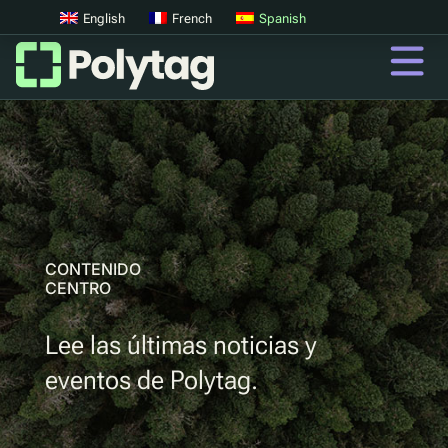
English
French
Spanish
Códigos QR
Códigos QR avanzados
Etiquetas UV
Clasificación UV
CONTENIDO
CENTRO
QR
Lee las últimas noticias y
Pasaportes digitales de productos
eventos de Polytag.
Sistemas digitales de devolución de depósitos
Autenticación de productos