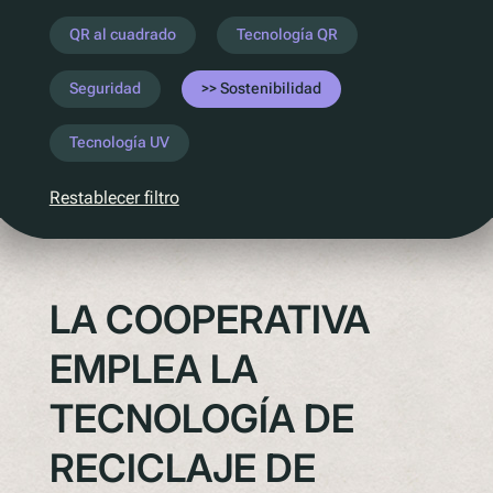
Entender la próxima legislación
QR al cuadrado
Tecnología QR
PPWR
Seguridad
Sostenibilidad
SB54
EPR
Tecnología UV
ESPR
Restablecer filtro
Contacto
Conozca al equipo
LA COOPERATIVA
Socios
Premios
EMPLEA LA
QR al cuadrado de Polytag
TECNOLOGÍA DE
RECICLAJE DE