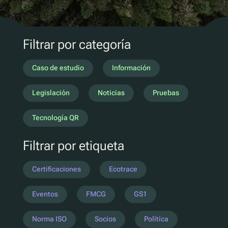
Marketing D2C
QR Reutilizar y rellenar
UV
Filtrar por categoría
Ecotrace
Datos EPR
Caso de estudio
Información
Clasificación mejorada
Legislación
Noticias
Pruebas
Pellenc ST
Tecnología QR
Lucozade
Filtrar por etiqueta
Citeo
Ocado
Certificaciones
Ecotrace
Co-Op
Aldi
Eventos
FMCG
GS1
One Water
Norma ISO
Socios
Política