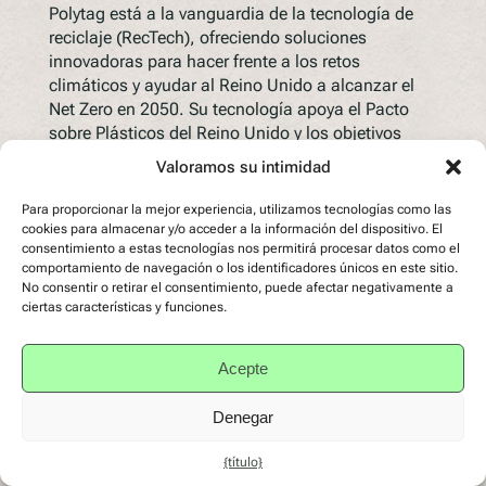
Polytag está a la vanguardia de la tecnología de
reciclaje (RecTech), ofreciendo soluciones
innovadoras para hacer frente a los retos
climáticos y ayudar al Reino Unido a alcanzar el
Net Zero en 2050. Su tecnología apoya el Pacto
sobre Plásticos del Reino Unido y los objetivos
sostenibles de la ONU, garantizando que todos los
Valoramos su intimidad
envases se mantengan dentro de la economía
circular. A medida que la sostenibilidad se
Para proporcionar la mejor experiencia, utilizamos tecnologías como las
convierte en un imperativo comercial, la tecnología
cookies para almacenar y/o acceder a la información del dispositivo. El
consentimiento a estas tecnologías nos permitirá procesar datos como el
de...
comportamiento de navegación o los identificadores únicos en este sitio.
Seguir leyendo
No consentir o retirar el consentimiento, puede afectar negativamente a
ciertas características y funciones.
Acepte
Denegar
{título}