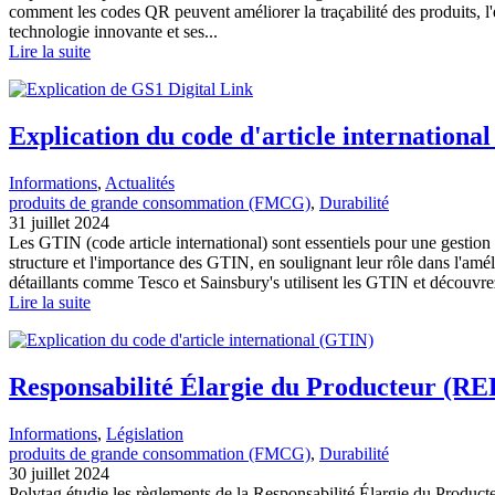
comment les codes QR peuvent améliorer la traçabilité des produits, l
technologie innovante et ses...
Lire la suite
Explication du code d'article internationa
Informations
, 
Actualités
produits de grande consommation (FMCG)
, 
Durabilité
31 juillet 2024
Les GTIN (code article international) sont essentiels pour une gestion
structure et l'importance des GTIN, en soulignant leur rôle dans l'amé
détaillants comme Tesco et Sainsbury's utilisent les GTIN et découvre
Lire la suite
Responsabilité Élargie du Producteur (R
Informations
, 
Législation
produits de grande consommation (FMCG)
, 
Durabilité
30 juillet 2024
Polytag étudie les règlements de la Responsabilité Élargie du Produc