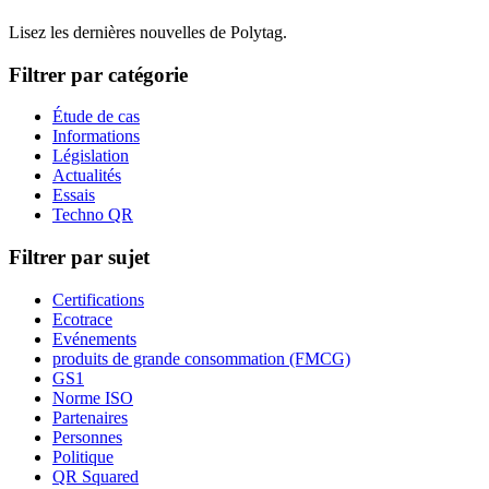
Lisez les dernières nouvelles de Polytag.
Filtrer par catégorie
Étude de cas
Informations
Législation
Actualités
Essais
Techno QR
Filtrer par sujet
Certifications
Ecotrace
Evénements
produits de grande consommation (FMCG)
GS1
Norme ISO
Partenaires
Personnes
Politique
QR Squared