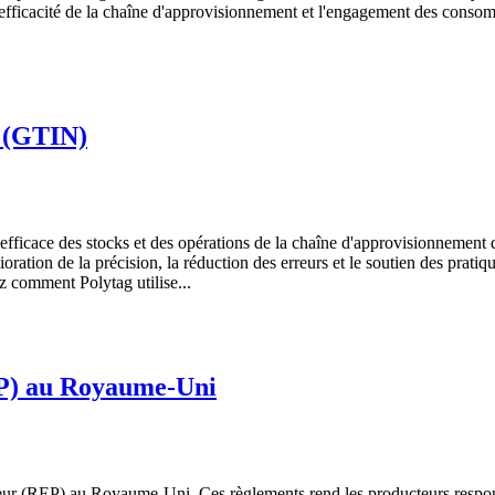
'efficacité de la chaîne d'approvisionnement et l'engagement des conso
l (GTIN)
 efficace des stocks et des opérations de la chaîne d'approvisionnement
lioration de la précision, la réduction des erreurs et le soutien des pr
z comment Polytag utilise...
EP) au Royaume-Uni
teur (REP) au Royaume-Uni. Ces règlements rend les producteurs respons