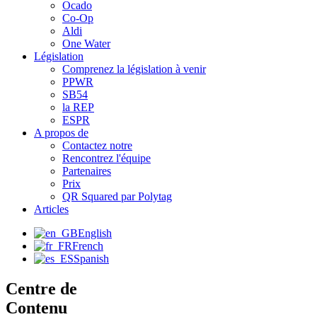
Ocado
Co-Op
Aldi
One Water
Législation
Comprenez la législation à venir
PPWR
SB54
la REP
ESPR
A propos de
Contactez notre
Rencontrez l'équipe
Partenaires
Prix
QR Squared par Polytag
Articles
English
French
Spanish
Centre de
Contenu