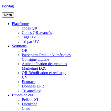
Polytag
Menu
Plateforme
codes QR
Codes QR avancés
Tags UV
Tri par UV
Solutions
QR
Passeports Produit Numériques
Consigne digitale
Authentification des produits
Marketing D2C
QR Réutilisation et recharge
UV
Ecotrace
Données EPR
Tri amélioré
Études de cas
Pellenc ST
Lucozade
Citeo